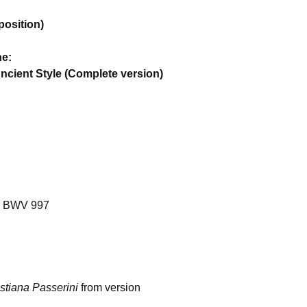
position)
ne:
Ancient Style (Complete version)
or BWV 997
istiana Passerini
from version