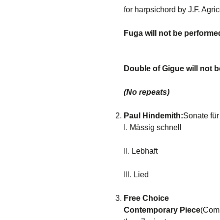
for harpsichord by J.F. Agri
Fuga will not be performe
Double of Gigue will not 
(No repeats)
Paul Hindemith:
Sonate für
I. Màssig schnell
II. Lebhaft
III. Lied
Free Choice
Contemporary Piece
(Comp