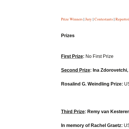
Past W
Prize Winners
|
Jury
|
Contestants
|
Repertoi
Media 
Prizes
First Prize
:
No First Prize
Second Prize
: Ina Zdorovetchi
Rosalind G. Weindling Prize:
US
Third Prize
: Remy van Kesteren
In memory of Rachel Graetz:
US