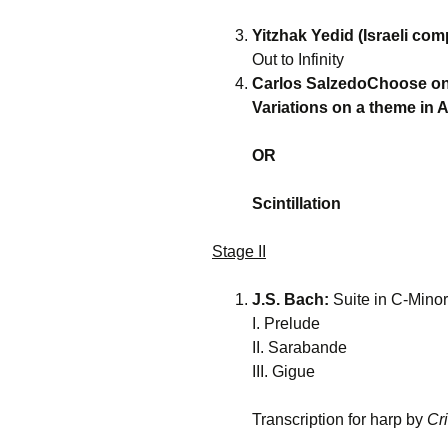
Yitzhak Yedid (Israeli com
Out to Infinity
Carlos SalzedoChoose o
Variations on a theme in 
OR
Scintillation
Stage II
J.S. Bach:
Suite in C-Min
I. Prelude
II. Sarabande
III. Gigue
Transcription for harp by
Cr