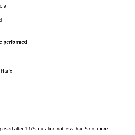
cola
d
be performed
 Harfe
osed after 1975; duration not less than 5 nor more