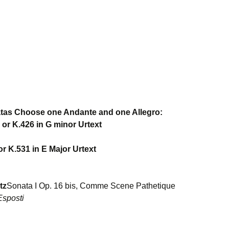
atas Choose one Andante and one Allegro:
 or K.426 in G minor Urtext
or K.531 in E Major Urtext
tz
Sonata I Op. 16 bis, Comme Scene Pathetique
Esposti