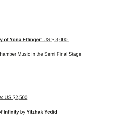
תודות
עברית
ים תחרות הנבל
ה-21
:
נצרטי התחרות
 of Yona Ettinger:
US $ 3,000
צרטים מיוחדים
 Chamber Music in the Semi Final Stage
חבר השופטים
הפרסים
:
לזכרם
e:
US $2,500
ועדות וצוות
f Infinity
by
Yitzhak Yedid
 הנבל הבינ”ל