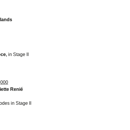
rlands
ece,
in Stage II
,000
iette Renié
odes in Stage II