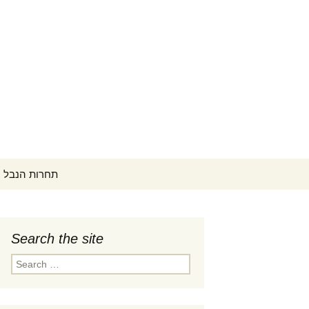
Search
ontest תחרות הנבל הישראלית
for:
Search the site
לוח זמ
Search
tember 1-
for:
קונצרט פתיחה (PDF)
קפה קונצרטים ב-18:00
לוח זמ
ptember
המתחר