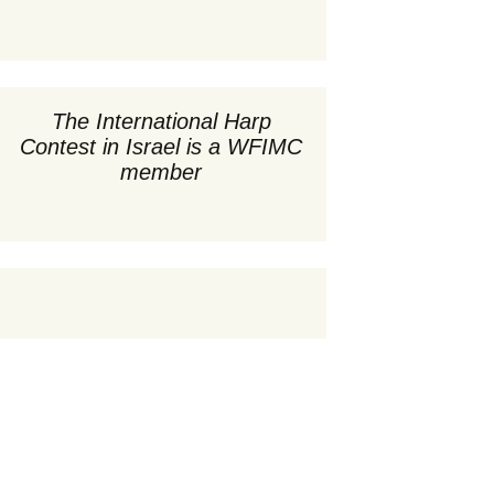
קונצרטי ערב ב-20:00
המתחר
חבר השופ
ert –
זוכי התח
קונצרטים ואירועים
22
מיוחדים
תקנון התח
קטעי עיתו
The International Harp
age –
סדנאות וכיתות אמן
Contest in Israel is a WFIMC
22
ועדת ח
שופטי התח
member
 March 31,
אינדקס משתת
וועדת חוקה
תקנון התח
,
הבעת ת
צוות ובעלי תפקי
תכ
אינדקס משתת