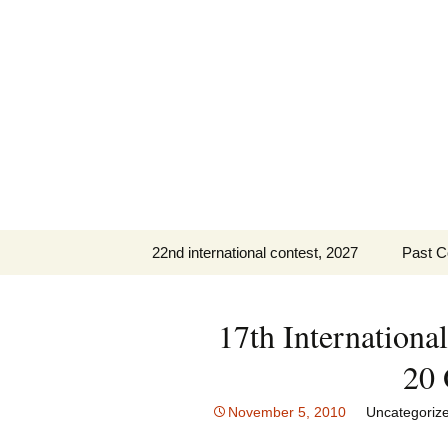
Skip
to
content
22nd international contest, 2027
Past C
IHC 2027 Repertoire
The 21
(PDF)
17th International
The 20
20 
The 19
November 5, 2010
Uncategoriz
Past C