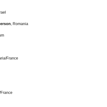
srael
person
, Romania
ium
aria/France
m/France