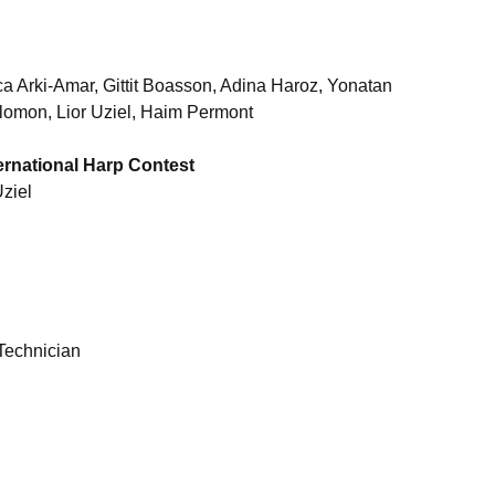
תודות
עברית
ים תחרות הנבל
ה-21
ca Arki-Amar, Gittit Boasson, Adina Haroz, Yonatan
lomon, Lior Uziel, Haim Permont
נצרטי התחרות
ernational Harp Contest
צרטים מיוחדים
Uziel
חבר השופטים
הפרסים
לזכרם
 Technician
ועדות וצוות
 הנבל הבינ”ל