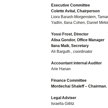
Executive Committee
Past W
Colette Avital, Chairperson
Liora Barash-Morgenstern, Tamar
Media 
Yadlin, Ilana Cohen, Daniel Mirk
Yossi Frost, Director
Alisa Gondor, Office Manager
Ilana Maik, Secretary
Ali Barguth , coordinator
Accountant internal Auditor
Arie Hanan
Finance Committee
Mordechai Shaleff
– Chairman
,
Legal Adviser
Israella Gitlitz