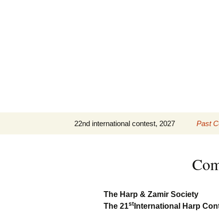
Skip
to
content
22nd international contest, 2027
Past C
IHC 2027 Repertoire
The 21
(PDF)
Com
The 20
The 19
The Harp & Zamir Society
st
The 21
International Harp Cont
Past C