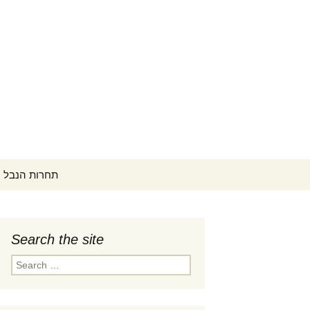
Search
ontest תחרות הנבל הישראלית
for:
Search the site
לוח זמ
Search
tember 1-
for:
קונצרט פתיחה (PDF)
קפה קונצרטים ב-18:00
לוח זמ
ptember
המתחר