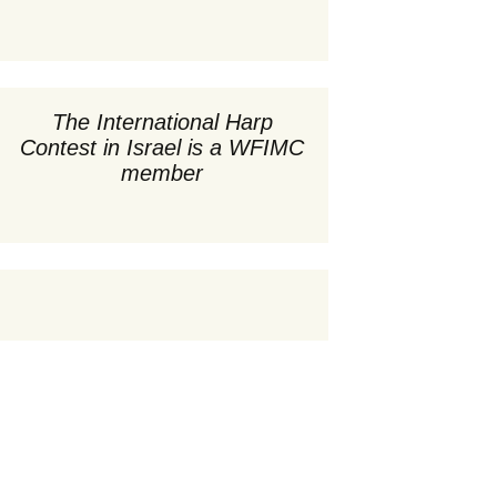
קונצרטי ערב ב-20:00
המתחר
חבר השופ
ert –
זוכי התח
קונצרטים ואירועים
22
מיוחדים
תקנון התח
קטעי עיתו
The International Harp
age –
סדנאות וכיתות אמן
Contest in Israel is a WFIMC
22
ועדת ח
שופטי התח
member
 March 31,
אינדקס משתת
וועדת חוקה
תקנון התח
,
הבעת ת
צוות ובעלי תפקי
תכ
אינדקס משתת