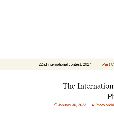
Skip
to
content
22nd international contest, 2027
Past C
IHC 2027 Repertoire
The 21
(PDF)
The Internation
The 20
P
The 19
January 30, 2023
Photo Arch
Past C