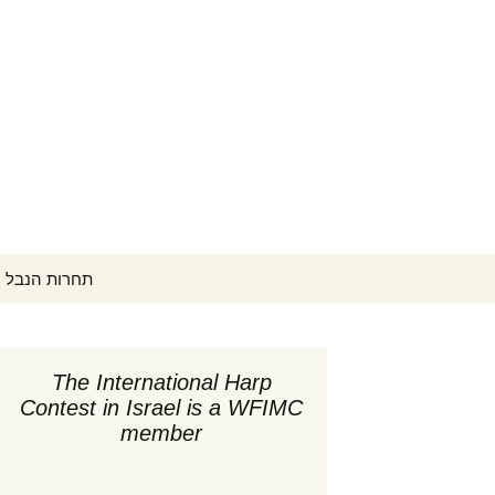
Search
ontest תחרות הנבל הישראלית
for:
The International Harp
לוח זמ
Contest in Israel is a WFIMC
tember 1-
member
קונצרט פתיחה (PDF)
קפה קונצרטים ב-18:00
לוח זמ
ptember
המתחר