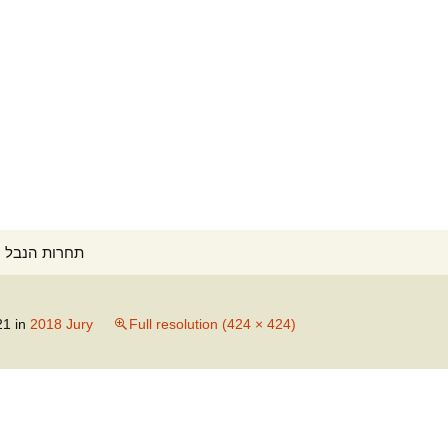
Search
ontest תחרות הנבל הישראלית
for:
21
in
2018 Jury
Full resolution (424 × 424)
לוח זמ
tember 1-
קונצרט פתיחה (PDF)
קפה קונצרטים ב-18:00
לוח זמ
ptember
המתחר